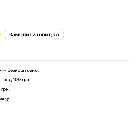
Замовити швидко
ну — безкоштовно.
— від 100 грн.
 грн.
авку