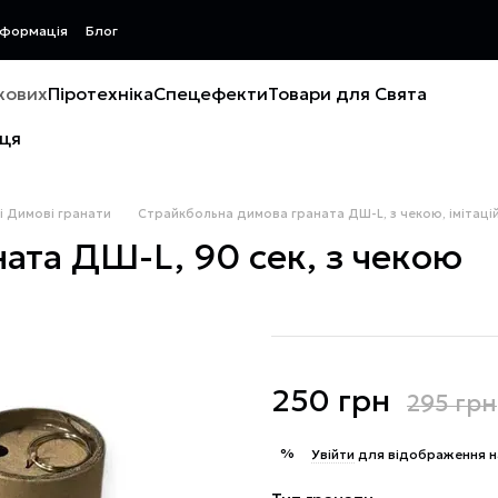
нформація
Блог
ькових
Піротехніка
Спецефекти
Товари для Свята
рця
і Димові гранати
Страйкбольна димова граната ДШ-L, з чекою, імітацій
ата ДШ-L, 90 сек, з чекою
250 грн
295 грн
%
Увійти
для відображення н