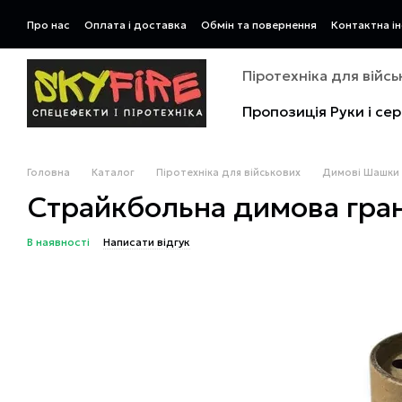
Перейти до основного контенту
Про нас
Оплата і доставка
Обмін та повернення
Контактна і
Піротехніка для війс
Пропозиція Руки і се
Головна
Каталог
Піротехніка для військових
Димові Шашки 
Страйкбольна димова гран
В наявності
Написати відгук