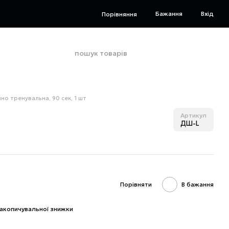
Бажання
Вхід
Порівняння
но тренувальна, 90 сек, 1 шт
Артикул
ДШ-L
Порівняти
В бажання
акопичувальної знижки