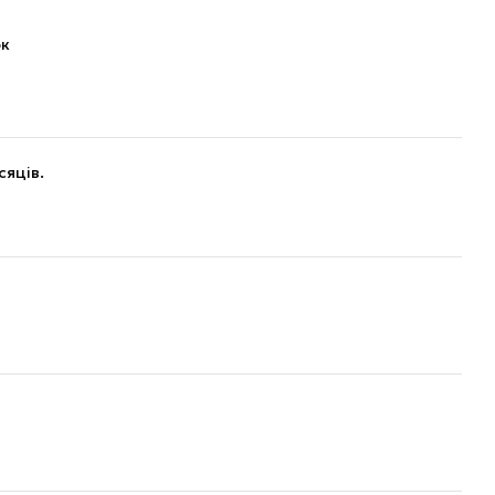
ок
сяців.