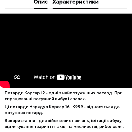
Опис
Характеристики
Петарди Корсар 12 - одні з найпотужніших петард. При
спрацюванні потужний вибух і спалах.
Ці петарди Наряду з Корсар 16 і К999 - відносяться до
потужних петард.
Використання - для військових навчань, імітації вибуху,
відлякування тварин і птахів, на мисливстві, риболовля.