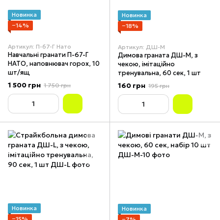
Новинка
Новинка
−14%
−18%
Артикул: П-67-Г Нато
Артикул: ДШ-М
Навчальні гранати П-67-Г
Димова граната ДШ-М, з
НАТО, наповнювач горох, 10
чекою, імітаційно
шт/ящ
тренувальна, 60 сек, 1 шт
1 500 грн
160 грн
1 750 грн
195 грн
Новинка
Новинка
−15%
−7%