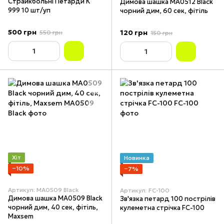
Страйкбольні Петарди К
Димова шашка MA0512 Black
999 10 шт/уп
чорний дим, 60 сек, фітіль
500 грн
120 грн
550 грн
150 грн
Хіт
Новинка
−10%
−7%
Артикул: MA0509 Black
Артикул: FC-100
Димова шашка MA0509 Black
Зв'язка петард 100 пострілів
чорний дим, 40 сек, фітіль,
кулеметна стрічка FC-100
Maxsem