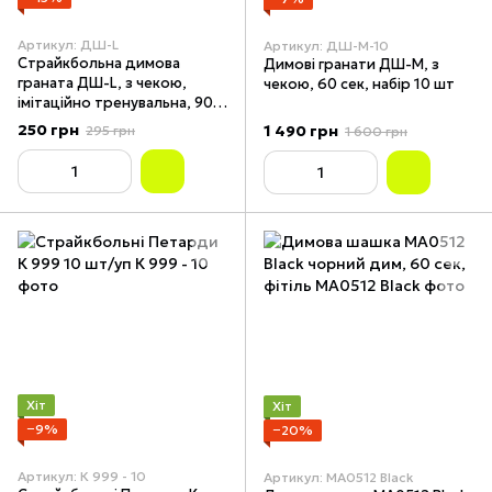
Артикул: ДШ-L
Артикул: ДШ-М-10
Страйкбольна димова
Димові гранати ДШ-М, з
граната ДШ-L, з чекою,
чекою, 60 сек, набір 10 шт
імітаційно тренувальна, 90
сек, 1 шт
250 грн
1 490 грн
295 грн
1 600 грн
Хіт
Хіт
−9%
−20%
Артикул: К 999 - 10
Артикул: MA0512 Black