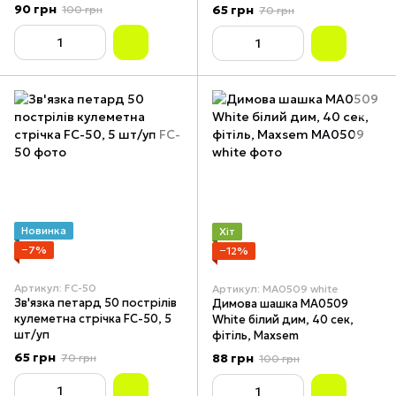
90 грн
65 грн
100 грн
70 грн
Новинка
Хіт
−7%
−12%
Артикул: FC-50
Артикул: MA0509 white
Зв'язка петард 50 пострілів
Димова шашка MA0509
кулеметна стрічка FC-50, 5
White білий дим, 40 сек,
шт/уп
фітіль, Maxsem
65 грн
88 грн
70 грн
100 грн